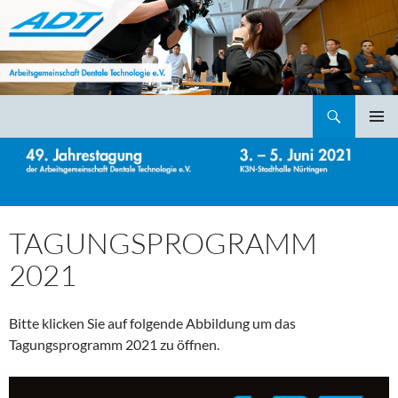
Suchen
ADT – Arbeitsgemeinschaft Dentale Technologie e.V.
ZUM
PRIMÄR
INHALT
MENÜ
SPRINGEN
TAGUNGSPROGRAMM
2021
Bitte klicken Sie auf folgende Abbildung um das
Tagungsprogramm 2021 zu öffnen.