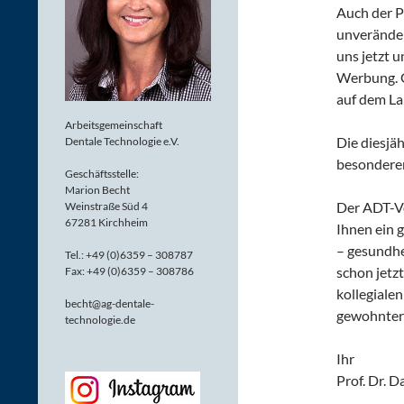
Auch der P
unverände
uns jetzt 
Werbung. G
auf dem La
Arbeitsgemeinschaft
Die diesjä
Dentale Technologie e.V.
besonderem
Geschäftsstelle:
Marion Becht
Der ADT-Vo
Weinstraße Süd 4
67281 Kirchheim
Ihnen ein 
– gesundhei
Tel.: +49 (0)6359 – 308787
schon jetz
Fax: +49 (0)6359 – 308786
kollegiale
becht@ag-dentale-
gewohnter 
technologie.de
Ihr
Prof. Dr. D