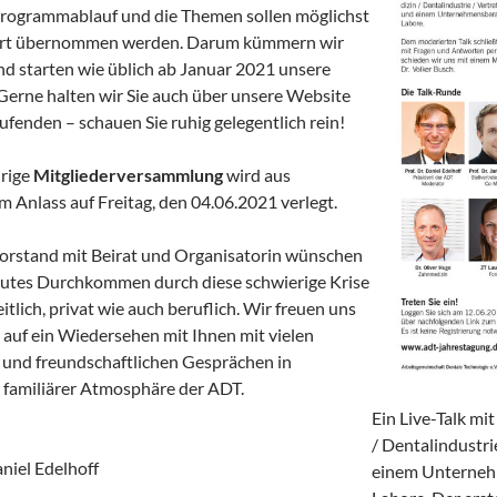
rogrammablauf und die Themen sollen möglichst
rt übernommen werden. Darum kümmern wir
und starten wie üblich ab Januar 2021 unsere
erne halten wir Sie auch über unsere Website
ufenden – schauen Sie ruhig gelegentlich rein!
hrige
Mitgliederversammlung
wird aus
 Anlass auf Freitag, den 04.06.2021 verlegt.
rstand mit Beirat und Organisatorin wünschen
gutes Durchkommen durch diese schwierige Krise
tlich, privat wie auch beruflich. Wir freuen uns
t auf ein Wiedersehen mit Ihnen mit vielen
n und freundschaftlichen Gesprächen in
familiärer Atmosphäre der ADT.
Ein Live-Talk mi
/ Dentalindustri
aniel Edelhoff
einem Unterneh