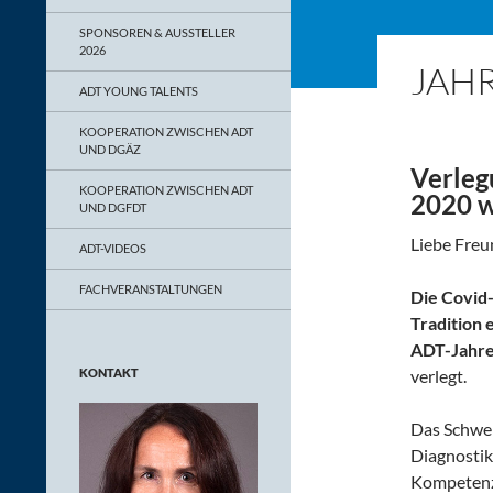
SPONSOREN & AUSSTELLER
2026
JAH
ADT YOUNG TALENTS
KOOPERATION ZWISCHEN ADT
UND DGÄZ
Verleg
KOOPERATION ZWISCHEN ADT
2020 
UND DGFDT
Liebe Freu
ADT-VIDEOS
FACHVERANSTALTUNGEN
Die Covid
Tradition 
ADT-Jahre
KONTAKT
verlegt.
Das Schwe
Diagnostik
Kompetenz b