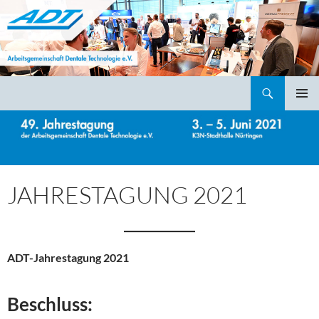
Suchen
ADT – Arbeitsgemeinschaft Dentale Technologie e.V.
ZUM
PRIMÄR
INHALT
MENÜ
SPRINGEN
JAHRESTAGUNG 2021
ADT-Jahrestagung 2021
Beschluss: