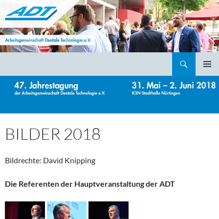
Suchen
ADT – Arbeitsgemeinschaft Dentale Technologie e.V.
ZUM
PRIMÄR
INHALT
MENÜ
SPRINGEN
BILDER 2018
Bildrechte: David Knipping
Die Referenten der Hauptveranstaltung der ADT